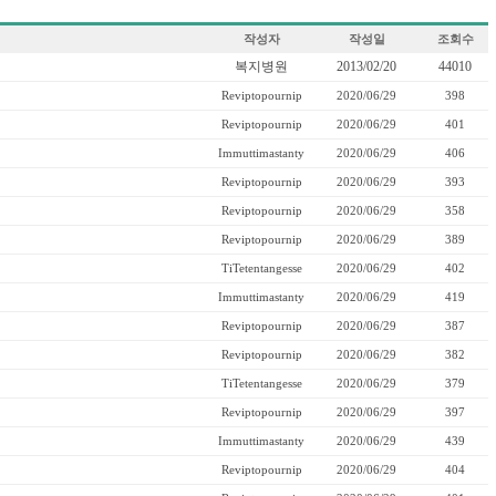
작성자
작성일
조회수
복지병원
2013/02/20
44010
Reviptopournip
2020/06/29
398
Reviptopournip
2020/06/29
401
Immuttimastanty
2020/06/29
406
Reviptopournip
2020/06/29
393
Reviptopournip
2020/06/29
358
Reviptopournip
2020/06/29
389
TiTetentangesse
2020/06/29
402
Immuttimastanty
2020/06/29
419
Reviptopournip
2020/06/29
387
Reviptopournip
2020/06/29
382
TiTetentangesse
2020/06/29
379
Reviptopournip
2020/06/29
397
Immuttimastanty
2020/06/29
439
Reviptopournip
2020/06/29
404