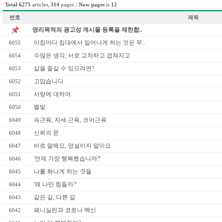
Total 6275
articles
,
314
pages
/
Now pages
is
12
번호
제목
영리목적의 광고성 게시물 등록을 제한합..
아침마다 침대에서 일어나게 하는 것은 무..
6055
수많은 생각, 서로 교차하고 겹쳐지고
6054
삶을 즐길 수 있으려면?
6053
고맙습니다
6052
사랑에 대하여
6051
별빛
6050
속근육, 자세 근육, 코어근육
6049
신뢰의 문
6048
바로 말해요, 망설이지 말아요
6047
'언제 가장 행복했습니까?'
6046
나를 화나게 하는 것들
6045
'왜 나만 힘들까?'
6044
같은 길, 다른 길
6043
페니실린과 코로나 백신
6042