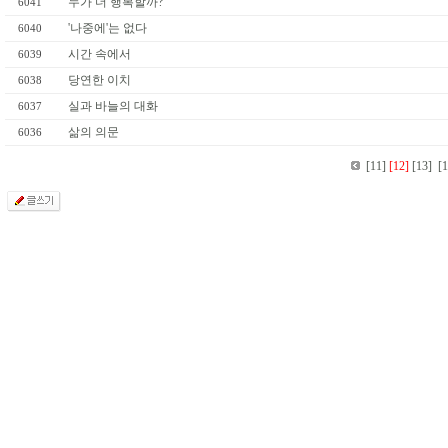
누가 더 행복할까?
6041
'나중에'는 없다
6040
시간 속에서
6039
당연한 이치
6038
실과 바늘의 대화
6037
삶의 의문
6036
[11]
[12]
[13]
[1